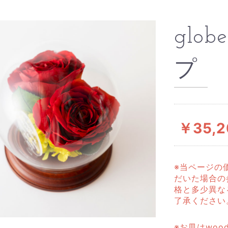
glob
プ
￥35,2
※当ページの
だいた場合の
格と多少異な
了承ください
※お皿はwo