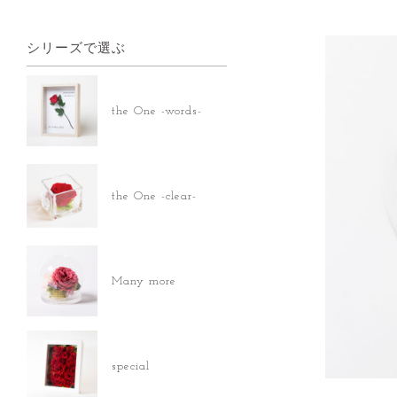
シリーズで選ぶ
the One -words-
the One -clear-
Many more
special