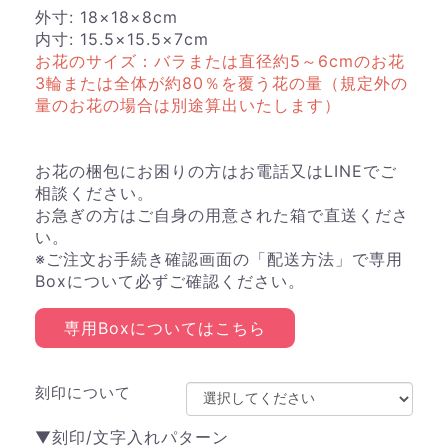
外寸: 18×18×8cm
内寸: 15.5×15.5×7cm
お花のサイズ：バラまたは直径約5～6cmのお花
3輪または全体が約80％を覆う花の量（規定外の
量のお花の場合は別途算出いたします）
お花の梱包にお困りの方はお電話又はLINEでご
相談ください。
お急ぎの方はご自身の用意された箱で直送くださ
い。
※ご注文お手続き確認画面の「配送方法」で専用
Boxについて必ずご確認ください。
専用Boxについてはこちら
刻印について
▼刻印/文字入れパターン