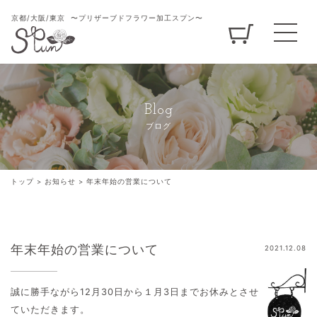
京都/大阪/東京
〜プリザーブドフラワー加工スプン〜
Blog
ブログ
トップ
>
お知らせ
>
年末年始の営業について
年末年始の営業について
2021.12.08
誠に勝手ながら12月30日から１月3日までお休みとさせ
ていただきます。