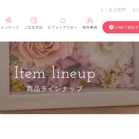
よくある質問
会
ラインナップ
ご注文方法
ビフォーアフター
制作事例
LINEで相談
Item lineup
商品ラインナップ