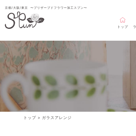
京都/大阪/東京
〜プリザーブドフラワー加工スプン〜
トップ
トップ
>
ガラスアレンジ