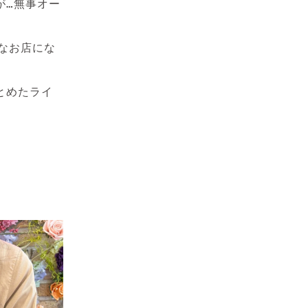
が…無事オー
敵なお店にな
とめたライ