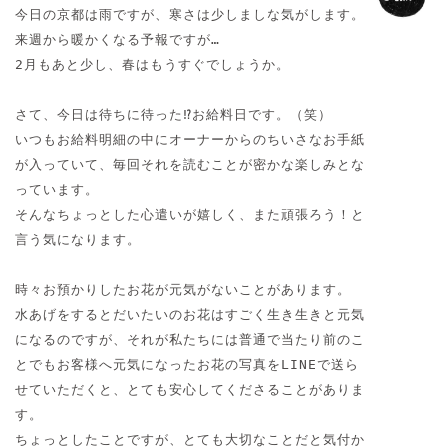
今日の京都は雨ですが、寒さは少しましな気がします。

来週から暖かくなる予報ですが…

2月もあと少し、春はもうすぐでしょうか。

さて、今日は待ちに待った⁉︎お給料日です。（笑）

いつもお給料明細の中にオーナーからのちいさなお手紙
が入っていて、毎回それを読むことが密かな楽しみとな
っています。

そんなちょっとした心遣いが嬉しく、また頑張ろう！と
言う気になります。

時々お預かりしたお花が元気がないことがあります。

水あげをするとだいたいのお花はすごく生き生きと元気
になるのですが、それが私たちには普通で当たり前のこ
とでもお客様へ元気になったお花の写真をLINEで送ら
せていただくと、とても安心してくださることがありま
す。

ちょっとしたことですが、とても大切なことだと気付か