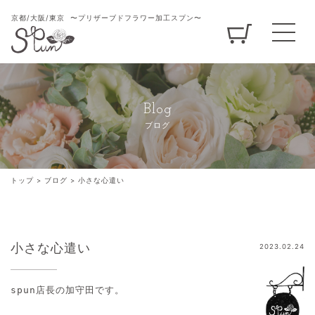
京都/大阪/東京
〜プリザーブドフラワー加工スプン〜
Blog
ブログ
トップ
>
ブログ
>
小さな心遣い
小さな心遣い
2023.02.24
spun店長の加守田です。
